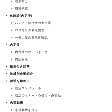
理系向け
職種研究
体験談(内定者)
パンピー就活生の大逆襲
ロジモンの就活無双
一橋大生の就活体験記
内定後
内定後のやるべきこと
内定辞退
動画付き記事
地域別企業紹介
就活を始める
就活スケジュール
就活のマナー・心構え・必需品
志望動機
志望動機を作る