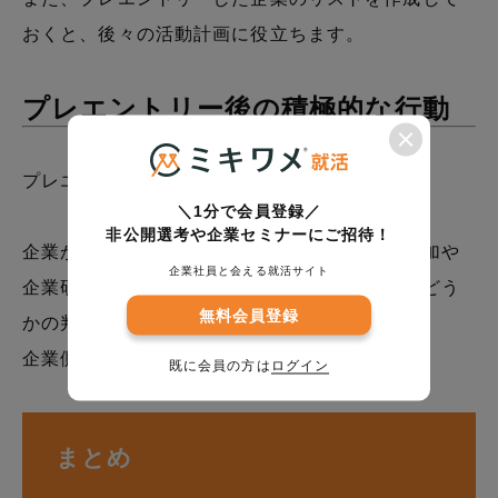
おくと、後々の活動計画に役立ちます。
プレエントリー後の積極的な行動
プレエントリーはあくまでスタート地点です。
＼1分で会員登録／
非公開選考や企業セミナーにご招待！
企業からの情報を受け取ったら、説明会への参加や
企業社員と会える就活サイト
企業研究を積極的に行い、本エントリーするかどう
無料会員登録
かの判断材料を集めましょう。
企業側も積極的な学生に好印象を持ちます。
既に会員の方は
ログイン
まとめ