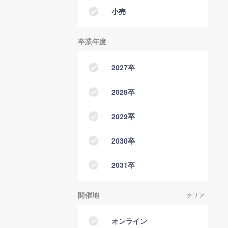
小売
卒業年度
2027卒
2028卒
2029卒
2030卒
2031卒
開催地
クリア
オンライン