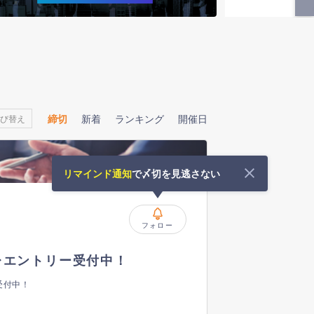
締切
新着
ランキング
開催日
び替え
リマインド通知
で〆切を見逃さない
フォロー
レエントリー受付中！
受付中！