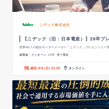
ニデック株式会社
【ニデック（旧：日本電産）】28卒プ
世界No.1の総合モーターメーカー「ニデック」プレエントリー
説明会・インターン
28卒
電子機器
締切 8/9 (日) 23:59
オンライン