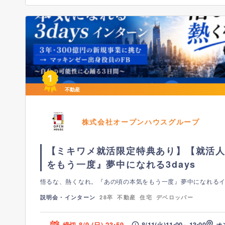
不動産
株式会社オープンハウスグループ
【ミキワメ就活限定特典あり】【就活人
をもう一度』夢中になれる3days
悟るな、熱くなれ。『あの頃の本気をもう一度』夢中になれる
説明会・インターン
28卒
不動産
住宅
デベロッパー
締切 8/9 (日) 23:59
8/11(火)
11:00～
13:00
オ