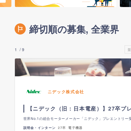
締切順の
募集
, 全業界
1
9
並
ニデック株式会社
【ニデック（旧：日本電産）】27卒プ
世界No.1の総合モーターメーカー「ニデック」プレエントリー
説明会・インターン
27卒
電子機器