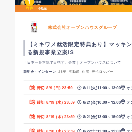
不動産
株式会社オープンハウスグループ
【ミキワメ就活限定特典あり】マッキン
る新規事業立案IS
『日本一を本気で目指す』企業｜オープンハウスについて
説明会・インターン
28卒
不動産
住宅
デベロッパー
締切 8/9 (日) 23:59
8/11(火)
11:00～
13:00
オ
締切 8/19 (水) 23:59
8/21(金)
10:00～
12:00
オ
締切 8/19 (水) 23:59
8/21(金)
13:00～
15:00
オ
締切 8/20 (木) 23:59
8/22(土)
13:00～
15:00
オ