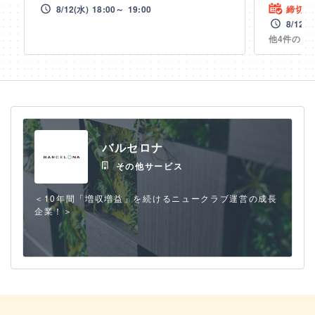
特別オファーが届く可能性が高まります。
興味のある企業を気軽にフォローしてみましょ
8/12(水)
18:00～
19:00
締切 8/
う！
8/12(水
会員登録
ログイン
他4件の日
会員登録
ログイン
しばらくこのメッセージを表示しない
バルセロナ
その他サービス
＜10年間「増収増益」を続けるニュークラブ運営の成長
企業！＞