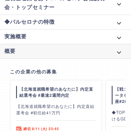
会・トップセミナー
◆バルセロナの特徴
実施概要
概要
【北海道就職希望のあなたに】内定直
【戦コ
結選考会 #最速2週間内定
ータを
フォローするには
エントリーには
フォローしました！
座#28
ログインが必要です。
【北海道就職希望のあなたに】内定直結
ログインが必要です。
◆TOP
選考会 #初任給41万円
フォローをするとフォローした企業の〆切通知
けるGD
フォローをするとフォローした企業からのイベン
や、
登録すると自由にエントリーができます！
ト通知や、
特別オファーが届く可能性が高まります。
企業情報の更新時にも通知が届きます。
締切 8/11 (火) 23:45