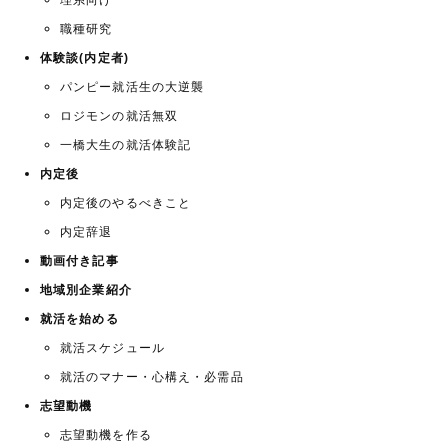
理系向け
職種研究
体験談(内定者)
パンピー就活生の大逆襲
ロジモンの就活無双
一橋大生の就活体験記
内定後
内定後のやるべきこと
内定辞退
動画付き記事
地域別企業紹介
就活を始める
就活スケジュール
就活のマナー・心構え・必需品
志望動機
志望動機を作る