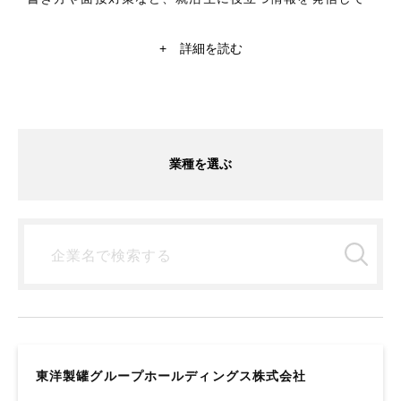
いくメディアです！日系大手企業や外資系企業から内定
をもらった現役学生ライターが、インターン体験から企
+
詳細を読む
業研究や自己分析まで就活に関することを記事にしてい
ます。商社、銀行、コンサルティングなど気になる記事
があれば、チェックしてみてください。就活情報探すな
ら【ミキワメ】
業種を選ぶ
東洋製罐グループホールディングス株式会社