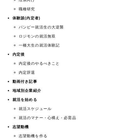
理系向け
職種研究
体験談(内定者)
パンピー就活生の大逆襲
ロジモンの就活無双
一橋大生の就活体験記
内定後
内定後のやるべきこと
内定辞退
動画付き記事
地域別企業紹介
就活を始める
就活スケジュール
就活のマナー・心構え・必需品
志望動機
志望動機を作る