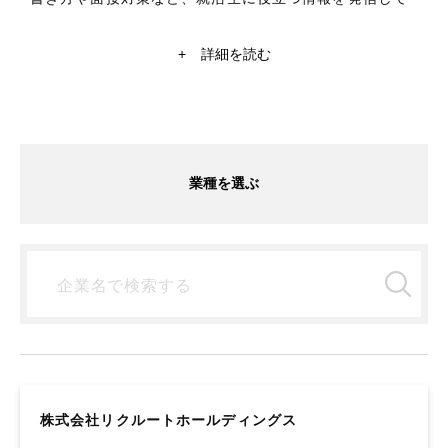
いくメディアです！日系大手企業や外資系企業から内定
をもらった現役学生ライターが、インターン体験から企
+
詳細を読む
業研究や自己分析まで就活に関することを記事にしてい
ます。商社、銀行、コンサルティングなど気になる記事
があれば、チェックしてみてください。就活情報探すな
ら【ミキワメ】
業種を選ぶ
株式会社リクルートホールディングス