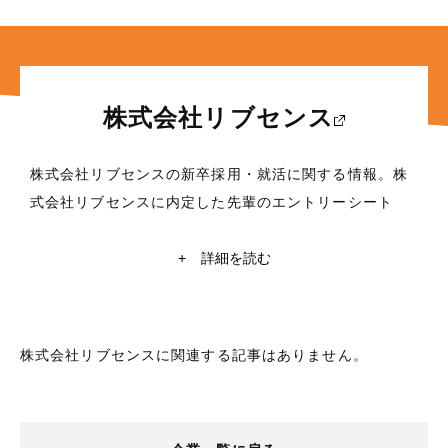
株式会社リブセンス
株式会社リブセンスの新卒採用・就活に関する情報。株
式会社リブセンスに内定した先輩のエントリーシート
(ES)・面接対策など、これから就職活動を行う学生に役
立つ情報満載！東京大学・京都大学在籍の現役学生ライ
+
詳細を読む
ターによる株式会社リブセンスの企業研究や自己分析も
掲載中。株式会社リブセンスの就活情報探すなら【レク
ミー】
株式会社リブセンスに関連する記事はありません。
所在地
東京都品川区上大崎2丁目25番2号
業種