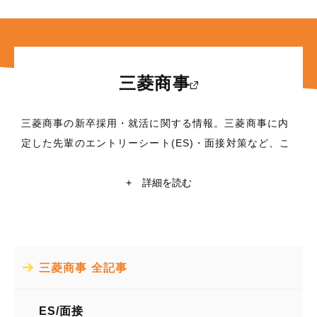
三菱商事
三菱商事の新卒採用・就活に関する情報。三菱商事に内
定した先輩のエントリーシート(ES)・面接対策など、こ
れから就職活動を行う学生に役立つ情報満載！東京大
学・京都大学在籍の現役学生ライターによる三菱商事の
+
詳細を読む
企業研究や自己分析も掲載中。三菱商事の就活情報探す
なら【レクミー】
所在地
三菱商事 全記事
東京都千代田区丸の内2丁目3番1号
業種
ES/面接