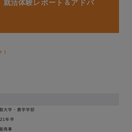
】就活体験レポート＆アドバ
ク！
都大学・農学学部
021年卒
菱商事