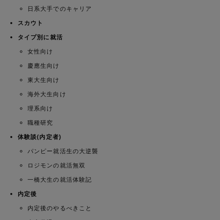
日系大手でのキャリア
スカウト
タイプ別に就活
女性向け
慶應生向け
東大生向け
海外大生向け
理系向け
職種研究
体験談(内定者)
パンピー就活生の大逆襲
ロジモンの就活無双
一橋大生の就活体験記
内定後
内定後のやるべきこと