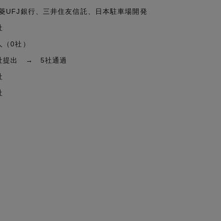
菱UFJ銀行、三井住友信託、日本駐車場開発
社
人（0社）
社提出 → 5社通過
社
社