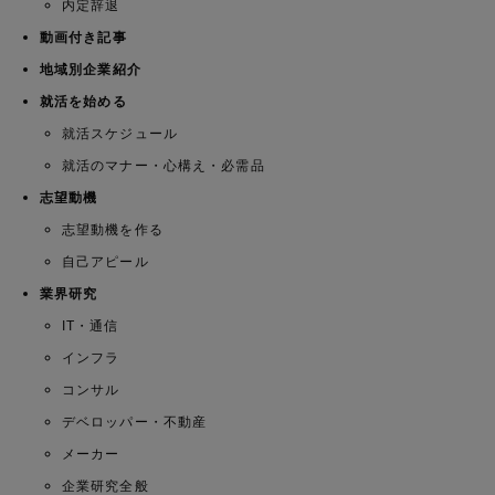
内定辞退
動画付き記事
地域別企業紹介
就活を始める
就活スケジュール
就活のマナー・心構え・必需品
志望動機
志望動機を作る
自己アピール
業界研究
IT・通信
インフラ
コンサル
デベロッパー・不動産
メーカー
企業研究全般