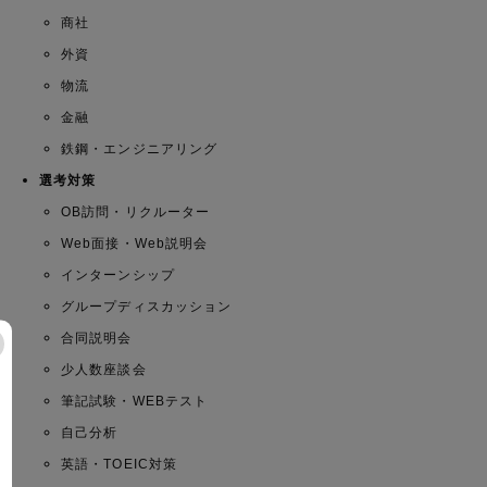
商社
外資
物流
金融
鉄鋼・エンジニアリング
選考対策
OB訪問・リクルーター
Web面接・Web説明会
インターンシップ
グループディスカッション
合同説明会
少人数座談会
筆記試験・WEBテスト
自己分析
英語・TOEIC対策