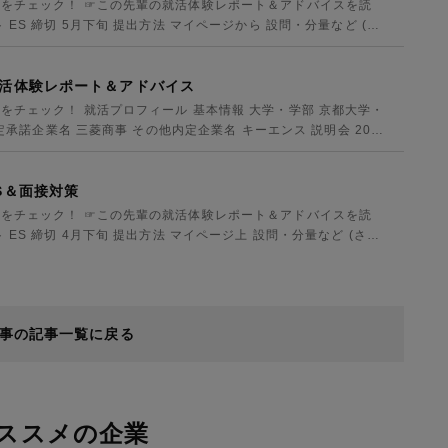
をチェック！ ☞この先輩の就活体験レポート＆アドバイスを読
ES 締切 5月下旬 提出方法 マイページから 設問・分量など (さ
活体験レポート＆アドバイス
をチェック！ 就活プロフィール 基本情報 大学・学部 京都大学・
内定承諾企業名 三菱商事 その他内定企業名 キーエンス 説明会 20社
S＆面接対策
をチェック！ ☞この先輩の就活体験レポート＆アドバイスを読
ES 締切 4月下旬 提出方法 マイページ上 設問・分量など (さら
事の記事一覧に戻る
ススメの企業