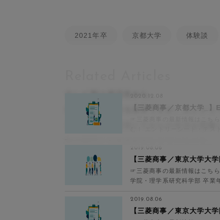
2021年卒
京都大学
体験談
Related Articles
テレビ局は就活生から。
2020.12.08
【三菱商事／京都大学_】
根強い人気を誇る業界ですが、エントリ
☞三菱商事の最新情報はこちら
し、面接は面接室にてからの生活を想像
む！ エントリーシート・テスト
分量など (さら...
初の関門となるのがエントリーシート。
2019.08.06
【三菱商事／東京大学大学
☞三菱商事の最新情報はこちら
学院・理学系研究科学部 卒業年
事、リクル...
2019.08.06
【三菱商事／東京大学大学