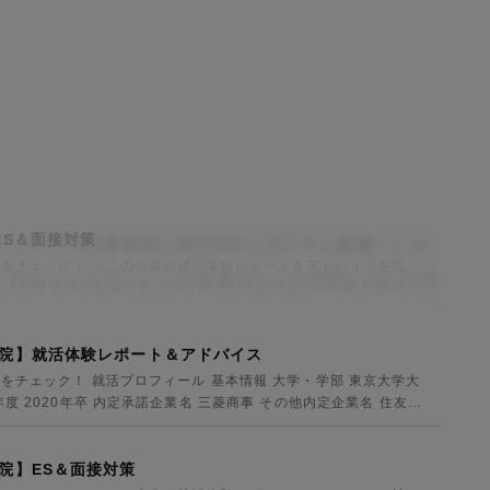
ES＆面接対策
ーシートでは基本的に自己PRとガクチよ面接！しか
をチェック！ ☞この先輩の就活体験レポート＆アドバイスを読
してみてください。どの部署でどんな業動において最
 ES 締切 5月末 提出方法 マイページ上のフォームに記入 設問・
院】就活体験レポート＆アドバイス
をチェック！ 就活プロフィール 基本情報 大学・学部 東京大学大
度 2020年卒 内定承諾企業名 三菱商事 その他内定企業名 住友商
院】ES＆面接対策