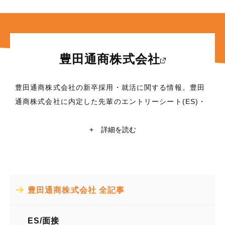
豊田通商株式会社
豊田通商株式会社の新卒採用・就活に関する情報。豊田
通商株式会社に内定した先輩のエントリーシート(ES)・
面接対策など、これから就職活動を行う学生に役立つ情
報満載！東京大学・京都大学在籍の現役学生ライターに
+
詳細を読む
よる豊田通商株式会社の企業研究や自己分析も掲載中。
豊田通商株式会社の就活情報探すなら【レクミー】
所在地
豊田通商株式会社 全記事
愛知県名古屋市中村区名駅4丁目9番8号
業種
ES/面接