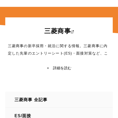
三菱商事
三菱商事の新卒採用・就活に関する情報。三菱商事に内
定した先輩のエントリーシート(ES)・面接対策など、こ
れから就職活動を行う学生に役立つ情報満載！東京大
学・京都大学在籍の現役学生ライターによる三菱商事の
+
詳細を読む
企業研究や自己分析も掲載中。三菱商事の就活情報探す
なら【レクミー】
所在地
三菱商事 全記事
東京都千代田区丸の内2丁目3番1号
業種
ES/面接