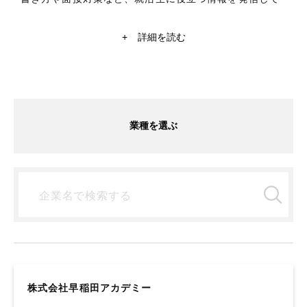
いくメディアです！日系大手企業や外資系企業から内定
をもらった現役学生ライターが、インターン体験から企
+
詳細を読む
業研究や自己分析まで就活に関することを記事にしてい
ます。商社、銀行、コンサルティングなど気になる記事
があれば、チェックしてみてください。就活情報探すな
ら【ミキワメ】
業種を選ぶ
株式会社早稲田アカデミー