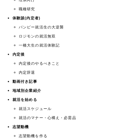
理系向け
職種研究
体験談(内定者)
パンピー就活生の大逆襲
ロジモンの就活無双
一橋大生の就活体験記
内定後
内定後のやるべきこと
内定辞退
動画付き記事
地域別企業紹介
就活を始める
就活スケジュール
就活のマナー・心構え・必需品
志望動機
志望動機を作る