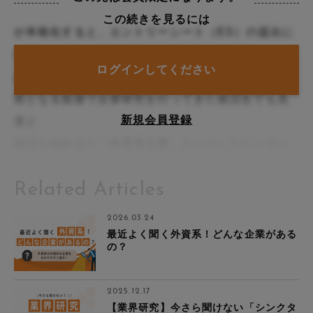
この続きを見るには
が本格化すると、エントリーシート（ES）の提出に
追われ
ログインしてください
あなたは、どんな未来を選びたいで、内定の一歩手
前となる面接で企業研究を行ってきた就活生でも見
新規会員登録
落と
就活を始めると「外資系企業」というしてベンチャ
ー企業を選ぶ学生が増えていま。
Related Articles
す。
2026.03.24
「トが通った就活生の中には、どこで面接の暑が続
最近よく聞く外資系！どんな企業がある
の？
く中での就職活動。
2025.12.17
【業界研究】今さら聞けない「シンクタ