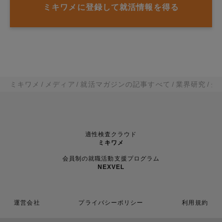
ミキワメに登録して就活情報を得る
ミキワメ
メディア
就活マガジンの記事すべて
業界研究
企
適性検査クラウド
ミキワメ
会員制の就職活動支援プログラム
NEXVEL
運営会社
プライバシーポリシー
利用規約