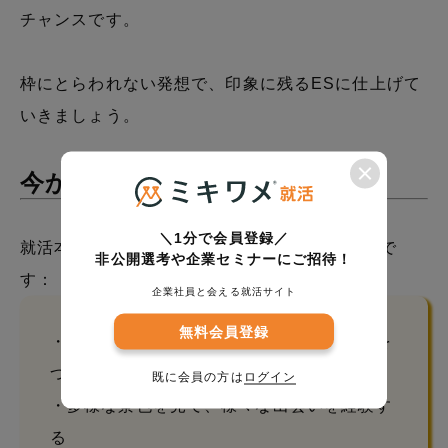
チャンスです。
枠にとらわれない発想で、印象に残るESに仕上げて
いきましょう。
今からできる準備
＼1分で会員登録／
就活本格化前の学生は、以下の準備がおすすめで
非公開選考や企業セミナーにご招待！
す：
企業社員と会える就活サイト
無料会員登録
・打ち込める経験を積み、記録に残す習慣を
つける
既に会員の方は
ログイン
・多様な景色を見て、様々な出会いを経験す
る