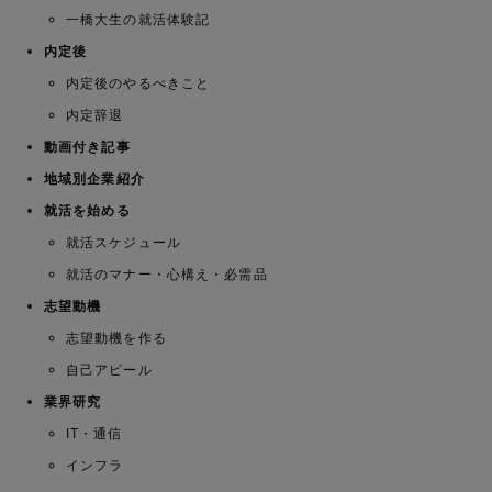
一橋大生の就活体験記
内定後
内定後のやるべきこと
内定辞退
動画付き記事
地域別企業紹介
就活を始める
就活スケジュール
就活のマナー・心構え・必需品
志望動機
志望動機を作る
自己アピール
業界研究
IT・通信
インフラ