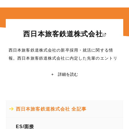
西日本旅客鉄道株式会社
西日本旅客鉄道株式会社の新卒採用・就活に関する情
報。西日本旅客鉄道株式会社に内定した先輩のエントリ
ーシート(ES)・面接対策など、これから就職活動を行う
学生に役立つ情報満載！東京大学・京都大学在籍の現役
+
詳細を読む
学生ライターによる西日本旅客鉄道株式会社の企業研究
や自己分析も掲載中。西日本旅客鉄道株式会社の就活情
報探すなら【レクミー】
西日本旅客鉄道株式会社 全記事
所在地
大阪府大阪市北区芝田2丁目4番24号
ES/面接
業種