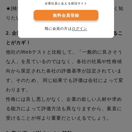
企業社員と会える就活サイト
★[検査を利用した自己分析についてもっと詳しく知
無料会員登録
りたい方はこちら]
既に会員の方は
ログイン
2. 企業ごとに評価基準が異なるので素直に受けるこ
とがカギ！
他社のWebテストと比較して、「一般的に良さそう
な人」を見ているのではなく、各社の社風や性格傾
向から策定された各社の評価基準が設定されていま
す。そのため、 同じ結果でも評価は会社によって変
わります。
性格には良し悪しがなく、企業の欲しい人材や求め
る能力によって評価方法も異なりますから、素直に
受けることが何より重要だといえるでしょう。