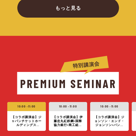
もっと見る
PREMIUM SEMINAR
10:00 - 11:00
10:00 - 11:00
10:00 - 11:00
【コラボ講演会】ジ
【コラボ講演会】伊
【コラボ講演会】ジ
ャパンチケットホー
藤忠丸紅鉄鋼×国際
ョンソン・エンド・
ルディングス
協力銀行×商工組合
ジョンソン×バンダ
×Ridgelinez×レバレ
中央金庫
イナムコエンターテ
ジーズ
インメント×日本ペ