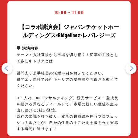
イントグループ
10:00 - 11:00
【コラボ講演会】ジャパンチケットホー
ルディングス×Ridgelinez×レバレジーズ
講演内容
テーマ：入社直後から市場を切り拓く！変革の主役とし
て歩むキャリアとは
質問①：若手社員の活躍事例を教えてください。
質問②：自社で歩むキャリアの醍醐味や面白さを教えて
ください。
IT・人材、DXコンサルティング、観光サービス——急成長
を続ける異なるフィールドで、市場に新しい価値を生み
出し続ける3社が登壇。
既存の常識を打ち破り、変革の最前線を担うプロフェッ
ショナルたちが、自身の仕事の手ごたえを最も強く実感
する瞬間に迫ります！