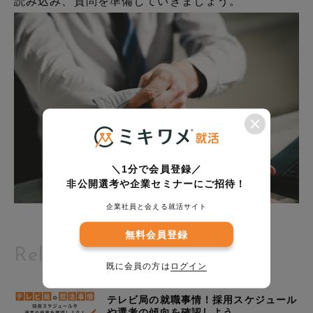
読み込み、質問を準備していきましょう。
＼1分で会員登録／
非公開選考や企業セミナーにご招待！
企業社員と会える就活サイト
無料会員登録
Related Articles
既に会員の方は
ログイン
2026.03.24
テレビ局の就職事情！採用スケジュール
や選考の傾向を確認しよう