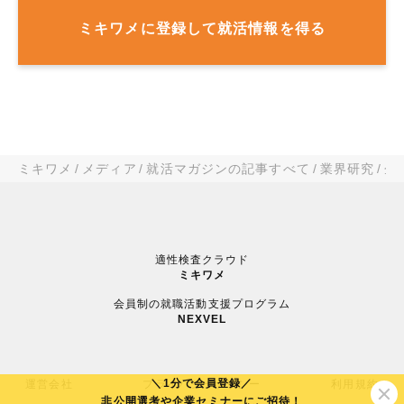
ミキワメに登録して就活情報を得る
ミキワメ
メディア
就活マガジンの記事すべて
業界研究
企
適性検査クラウド
ミキワメ
会員制の就職活動支援プログラム
NEXVEL
＼1分で会員登録／
運営会社
プライバシーポリシー
利用規約
非公開選考や企業セミナーにご招待！