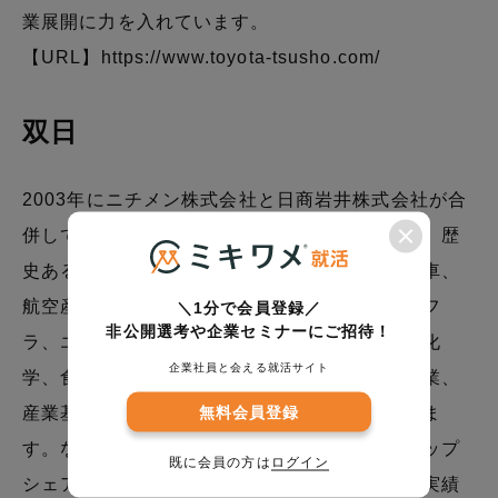
業展開に力を入れています。
【URL】
https://www.toyota-tsusho.com/
双日
2003年にニチメン株式会社と日商岩井株式会社が合
併して設立されました。他社に比べて新しくも、歴
史ある会社のルーツを引き継ぐ会社です。自動車、
航空産業・交通プロジェクト、機械・医療インフ
＼1分で会員登録／
非公開選考や企業セミナーにご招待！
ラ、エネルギー・社会インフラ、金属・資源、化
企業社員と会える就活サイト
学、食料・アグリビジネス、リテール・生活産業、
無料会員登録
産業基盤・都市開発と幅広く事業展開をしていま
す。なかでも、国内民間航空機代理店としてトップ
既に会員の方は
ログイン
シェアを誇る航空産業が双日の強みです。この実績