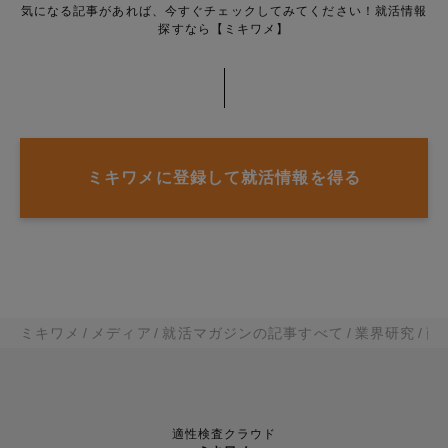
気になる記事があれば、今すぐチェックしてみてください！就活情報
探すなら【ミキワメ】
ミキワメに登録して就活情報を得る
ミキワメ
メディア
就活マガジンの記事すべて
業界研究
商
適性検査クラウド