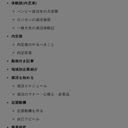
体験談(内定者)
パンピー就活生の大逆襲
ロジモンの就活無双
一橋大生の就活体験記
内定後
内定後のやるべきこと
内定辞退
動画付き記事
地域別企業紹介
就活を始める
就活スケジュール
就活のマナー・心構え・必需品
志望動機
志望動機を作る
自己アピール
業界研究