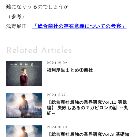
難になりうるのでしょうか
（参考）
浅野展正
「総合商社の存在意義についての考察」
Related Articles
2024.12.09
福利厚生まとめ①商社
2024.11.27
【総合商社最強の業界研究Vol.11 実践
編】 失敗もあるの？ガビロンの話 ～丸
紅～
2024.10.30
【総合商社最強の業界研究Vol.3 基礎知