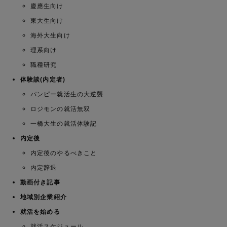
慶應生向け
東大生向け
海外大生向け
理系向け
職種研究
体験談(内定者)
パンピー就活生の大逆襲
ロジモンの就活無双
一橋大生の就活体験記
内定後
内定後のやるべきこと
内定辞退
動画付き記事
地域別企業紹介
就活を始める
就活スケジュール