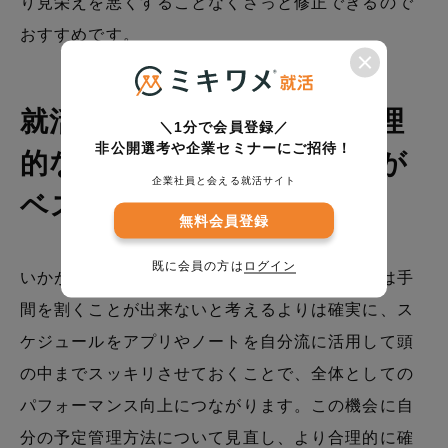
り見栄えを悪くすることなくさっと修正できるので
おすすめです。
就活スケジュール管理は合理
＼1分で会員登録／
非公開選考や企業セミナーにご招待！
的なアプリとノートの併用が
企業社員と会える就活サイト
ベスト
無料会員登録
既に会員の方は
ログイン
いかがでしたか。就活期のスケジュール管理には手
間を割くことが出来ないと考えるよりは確実に、ス
ケジュールをアプリやノートを自分流に活用して頭
の中までスッキリさせておくことで、全体としての
パフォーマンス向上につながります。この機会に自
分の予定管理方法について見直し、より合理的に確