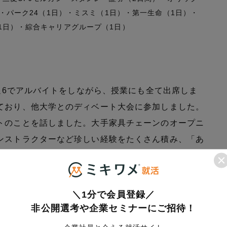
）・パーク24（1日）・ミスミ（1日）・第一生命（1日）・
1日）・綜合キャリアグループ（1日）
】週6でアルバイトをしながら、授業にも全て出席しま
ており、他大学とのディベート大会に参加しました。
トのことを話しました。大手家具チェーンのオープニ
ンストラクターなど珍しい経験をたくさん積み、「あ
えていただけるようになりました。
＼1分で会員登録／
非公開選考や企業セミナーにご招待！
。フィットネスジムでの個別指導の経験から、「あな