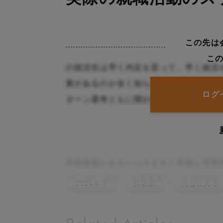
この先は
こ
の就活生は早く内定を貰って、早く就活
業があるのか全く知ら、2027卒の皆さ
ログ
ターン選考ともに聞かれる頻度の高い短
学校推薦があるから大丈夫？早期に理系
で二1つ「丸紅」の本選考ルートは1つ
2020年卒
体験談
同志社大学