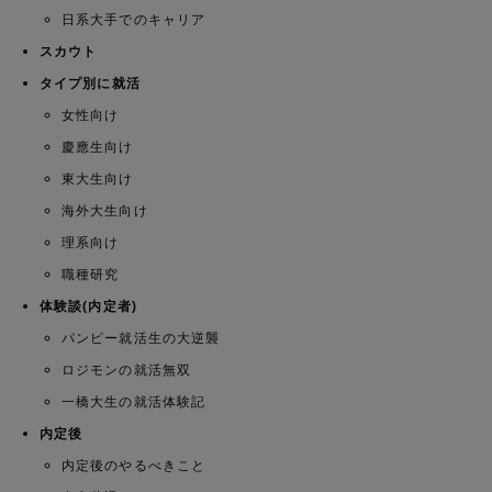
日系大手でのキャリア
スカウト
タイプ別に就活
女性向け
慶應生向け
東大生向け
海外大生向け
理系向け
職種研究
体験談(内定者)
パンピー就活生の大逆襲
ロジモンの就活無双
一橋大生の就活体験記
内定後
内定後のやるべきこと