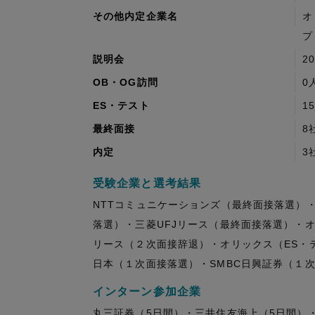
その他内定企業名
オ
プ
説明会
2
OB・OG訪問
0
ES・テスト
1
最終面接
8
内定
3
受験企業と選考結果
NTTコミュニケーションズ（最終面接落選）
落選）・三菱UFJリース（最終面接落選）・
リース（２次面接辞退）・オリックス（ES・テ
日本（１次面接落選）・SMBC日興証券（１
インターン参加企業
丸三証券（5日間）・三井住友海上（5日間）