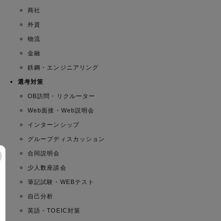
商社
外資
物流
金融
鉄鋼・エンジニアリング
選考対策
OB訪問・リクルーター
Web面接・Web説明会
インターンシップ
グループディスカッション
合同説明会
少人数座談会
筆記試験・WEBテスト
自己分析
英語・TOEIC対策