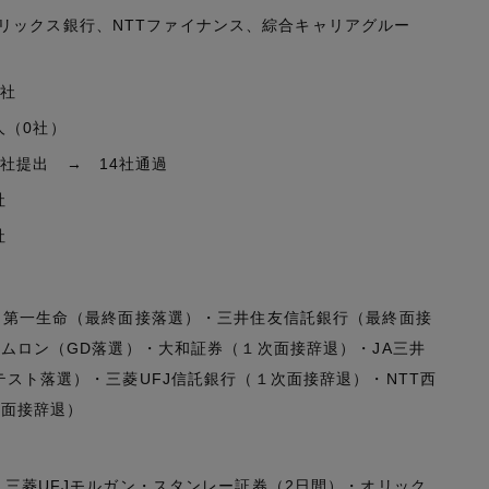
リックス銀行、NTTファイナンス、綜合キャリアグルー
0社
人（0社）
5社提出 → 14社通過
社
社
・第一生命（最終面接落選）・三井住友信託銀行（最終面接
オムロン（GD落選）・大和証券（１次面接辞退）・JA三井
スト落選）・三菱UFJ信託銀行（１次面接辞退）・NTT西
次面接辞退）
・三菱UFJモルガン・スタンレー証券（2日間）・オリック