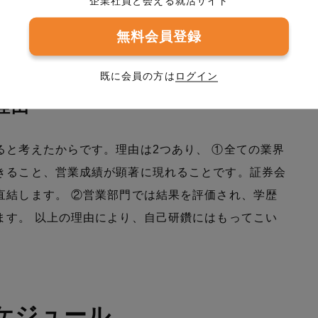
企業社員と会える就活サイト
にやりがいを感じるようになったからです。 ②専門
無料会員登録
て、専門知識なしにはお客様のお役に立てないと実感
とでお客様に還元できると感じています。
既に会員の方は
ログイン
理由
ると考えたからです。理由は2つあり、 ①全ての業界
きること、営業成績が顕著に現れることです。証券会
直結します。 ②営業部門では結果を評価され、学歴
ます。 以上の理由により、自己研鑽にはもってこい
ケジュール