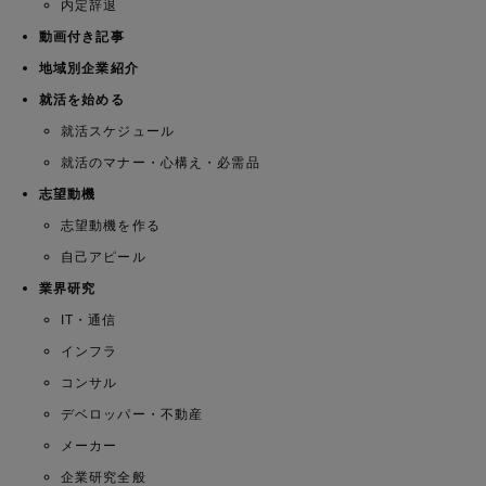
内定辞退
動画付き記事
地域別企業紹介
就活を始める
就活スケジュール
就活のマナー・心構え・必需品
志望動機
志望動機を作る
自己アピール
業界研究
IT・通信
インフラ
コンサル
デベロッパー・不動産
メーカー
企業研究全般