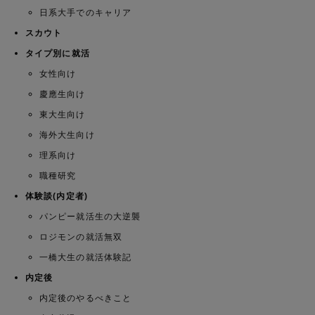
日系大手でのキャリア
スカウト
タイプ別に就活
女性向け
慶應生向け
東大生向け
海外大生向け
理系向け
職種研究
体験談(内定者)
パンピー就活生の大逆襲
ロジモンの就活無双
一橋大生の就活体験記
内定後
内定後のやるべきこと