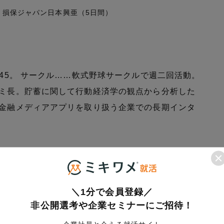
、損保ジャパン日本興亜（5日間）
：45。 サークル……軟式野球サークルで週二回活動。
ゼミ長。貯蓄に関して行動経済学の観点から分析した
と金融メディアアプリを取り扱う企業での長期インタ
。家庭教師の経験もさることながら、私は人に何かを
＼1分で会員登録／
好きでした。そのため、他人や他企業の成長を直に感
非公開選考や企業セミナーにご招待！
なくコンサルとして尽力したいと思いました。 ②競