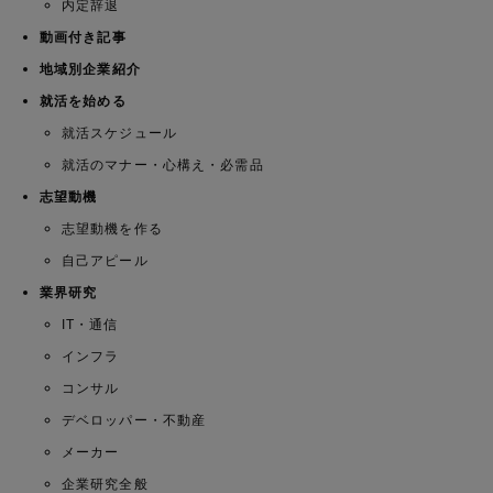
内定辞退
動画付き記事
地域別企業紹介
就活を始める
就活スケジュール
就活のマナー・心構え・必需品
志望動機
志望動機を作る
自己アピール
業界研究
IT・通信
インフラ
コンサル
デベロッパー・不動産
メーカー
企業研究全般