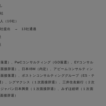
し
0社
5人（10社）
5社提出 → 13社通過
社
社
落選）、PwCコンサルティング（GD落選）、EYコンサル
面接辞退）、日本IBM（内定）、アビームコンサルティン
面接落選）、ボストンコンサルティンググループ（ES・テ
選）、シグマクシス（１次面接辞退）、三井住友銀行（２次
保ジャパン日本興亜（１次面接辞退）、みずほ総研（１次面
次面接辞退）