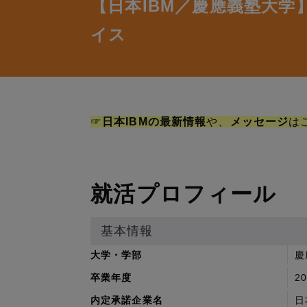
【日本IBM／慶應義塾大
イス
☞
日本IBMの最新情報
や、
メッセージ
は
就活プロフィール
基本情報
大学・学部
慶
卒業年度
2
内定承諾企業名
日