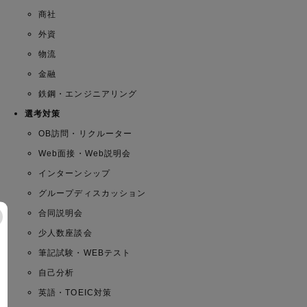
商社
外資
物流
金融
鉄鋼・エンジニアリング
選考対策
OB訪問・リクルーター
Web面接・Web説明会
インターンシップ
グループディスカッション
合同説明会
少人数座談会
筆記試験・WEBテスト
自己分析
英語・TOEIC対策