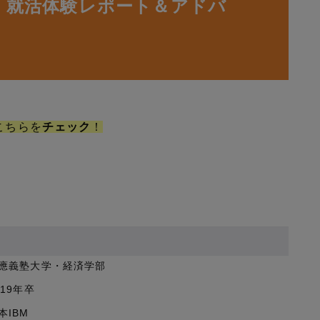
学】就活体験レポート＆アドバ
こちらを
チェック
！
應義塾大学・経済学部
019年卒
本IBM