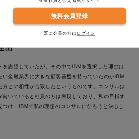
企業社員と会える就活サイト
業でも部活動でも、超えるべき目標を身近に設定して
無料会員登録
ました。なので、競争環境のある職場で自分のモチベ
既に会員の方は
ログイン
理由
トを志望していたが、その中でIBMを選択した理由は
たい金融業界に大きな顧客基盤を持っていたのがIBM
た方との相性が合致したというものです。コンサルは
が向いていると社員の方は表現しており、私の目指す
見つけ、IBMで私の理想のコンサルになろうと決心し