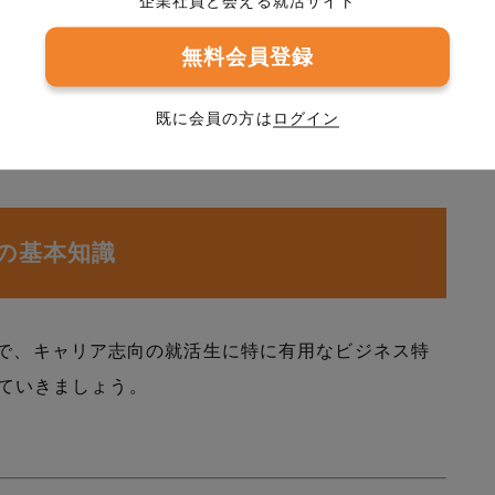
企業社員と会える就活サイト
業の最新情報を手軽に入手できます。
無料会員登録
イレクトメッセージを通じてインターンシップや選考
既に会員の方は
ログイン
とも増えています。
につながるケースも珍しくありません。
）の基本知識
えで、キャリア志向の就活生に特に有用なビジネス特
く見ていきましょう。