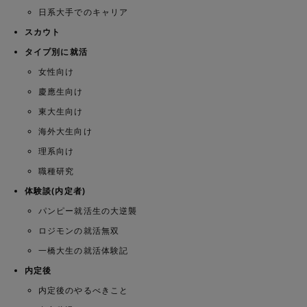
日系大手でのキャリア
スカウト
タイプ別に就活
女性向け
慶應生向け
東大生向け
海外大生向け
理系向け
職種研究
体験談(内定者)
パンピー就活生の大逆襲
ロジモンの就活無双
一橋大生の就活体験記
内定後
内定後のやるべきこと