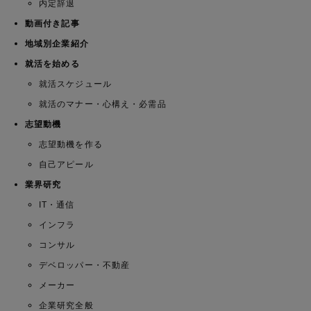
内定辞退
動画付き記事
地域別企業紹介
就活を始める
就活スケジュール
就活のマナー・心構え・必需品
志望動機
志望動機を作る
自己アピール
業界研究
IT・通信
インフラ
コンサル
デベロッパー・不動産
メーカー
企業研究全般