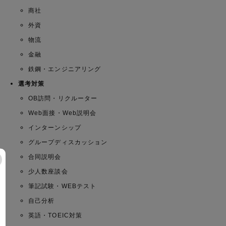
商社
外資
物流
金融
鉄鋼・エンジニアリング
選考対策
OB訪問・リクルーター
Web面接・Web説明会
インターンシップ
グループディスカッション
合同説明会
少人数座談会
筆記試験・WEBテスト
自己分析
英語・TOEIC対策