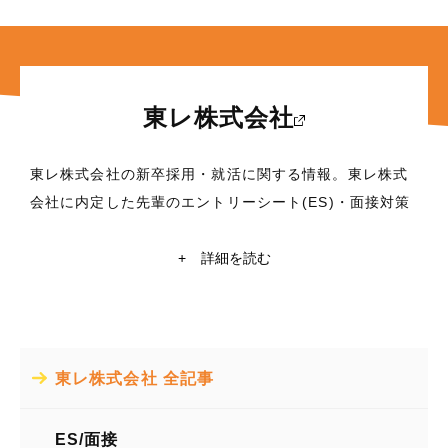
東レ株式会社
東レ株式会社の新卒採用・就活に関する情報。東レ株式
会社に内定した先輩のエントリーシート(ES)・面接対策
など、これから就職活動を行う学生に役立つ情報満載！
東京大学・京都大学在籍の現役学生ライターによる東レ
+
詳細を読む
株式会社の企業研究や自己分析も掲載中。東レ株式会社
の就活情報探すなら【レクミー】
所在地
東レ株式会社 全記事
東京都中央区日本橋室町2丁目1番1号
業種
ES/面接