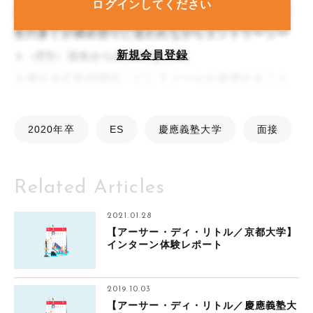
ログインしてください
月は本格的な就職活動が進行中であるとともに卒業
生の多くが締め切りに追われながらエントリーシー
新規会員登録
ト（ES）活生から圧倒的な人気。
を博する広告代理店「としてメールを使用すること
第一志望ですか？」と聞かれることが非常に多いで
す。本就活の面接やエントリーシートでは、挫折経
2020年卒
ES
慶應義塾大学
面接
験に関する質問が非常。
Related Articles
2021.01.28
【アーサー・ディ・リトル／京都大学】
インターン体験レポート
2019.10.03
【アーサー・ディ・リトル／慶應義塾大