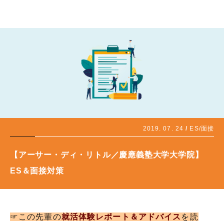
2019. 07. 24
ES/面接
【アーサー・ディ・リトル／慶應義塾大学大学院】
ES＆面接対策
☞この先輩の
就活体験レポート＆アドバイス
を読