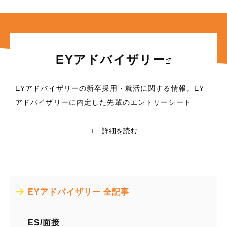
EYアドバイザリー
EYアドバイザリーの新卒採用・就活に関する情報。EY
アドバイザリーに内定した先輩のエントリーシート
(ES)・面接対策など、これから就職活動を行う学生に役
立つ情報満載！東京大学・京都大学在籍の現役学生ライ
+
詳細を読む
ターによるEYアドバイザリーの企業研究や自己分析も掲
載中。EYアドバイザリーの就活情報探すなら【ミキワ
メ】
EYアドバイザリー 全記事
所在地
〒100-0006 東京都千代田区有楽町一丁目1番2号 東京ミッドタ
ウン日比谷 日比谷三井タワー
ES/面接