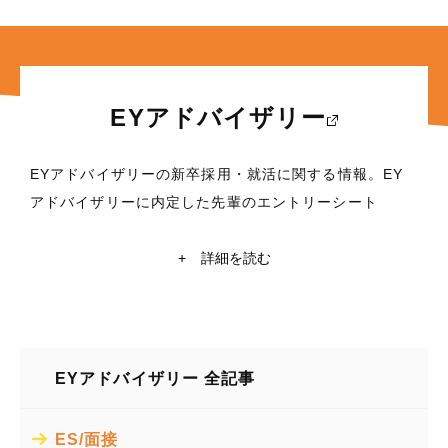
EYアドバイザリー
EYアドバイザリーの新卒採用・就活に関する情報。EY
アドバイザリーに内定した先輩のエントリーシート
(ES)・面接対策など、これから就職活動を行う学生に役
立つ情報満載！東京大学・京都大学在籍の現役学生ライ
+
詳細を読む
ターによるEYアドバイザリーの企業研究や自己分析も掲
載中。EYアドバイザリーの就活情報探すなら【ミキワ
メ】
EYアドバイザリー 全記事
所在地
〒100-0006 東京都千代田区有楽町一丁目1番2号 東京ミッドタ
ウン日比谷 日比谷三井タワー
ES/面接