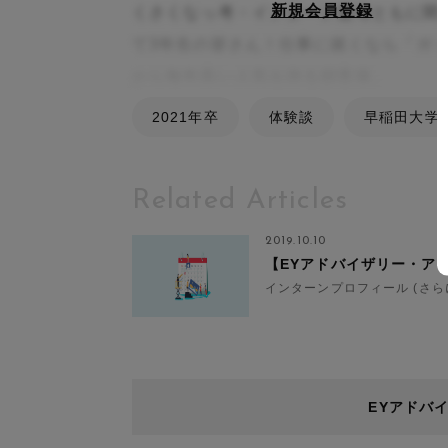
新規会員登録
くさくなっ考・インターン選考ともに聞
て3年生の皆さん！仕事に就くなら「ガ
から毎年高い人気を誇る損害保。
2021年卒
体験談
早稲田大学
Related Articles
2019.10.10
インターンプロフィール (さら
EYアドバ