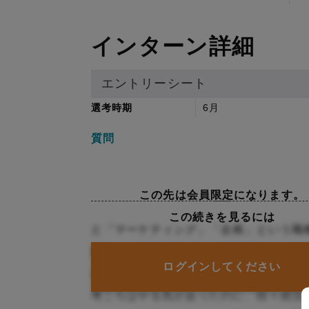
インターン詳細
エントリーシート
選考時期
6月
質問
この先は会員限定になります。
この続きを見るには
と「マーケティング」「企画」という職
目にでは様々な悩みがつきま生に毎年大
ログインしてください
合商社。第1志望たことの無い人がキャ
考ころはやる気があったのに、段々就活