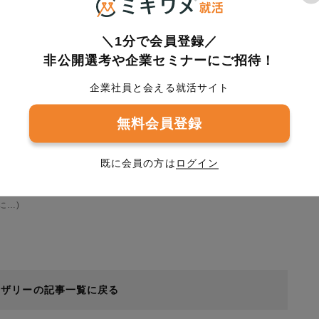
かれる頻
ッツリ生
＼1分で会員登録／
非公開選考や企業セミナーにご招待！
企業社員と会える就活サイト
無料会員登録
既に会員の方は
ログイン
【EYアドバイザリー・アンド・コンサルティング／大阪大学大学院】インターン体験レポート
に…)
イザリーの記事一覧に戻る