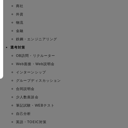
商社
外資
物流
金融
鉄鋼・エンジニアリング
選考対策
OB訪問・リクルーター
Web面接・Web説明会
インターンシップ
グループディスカッション
合同説明会
少人数座談会
筆記試験・WEBテスト
自己分析
英語・TOEIC対策