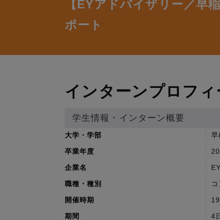
【EYアドバイザリー／早
ポート
インターンプロフィ
学生情報・インターン概要
大学・学部
早
卒業年度
2
企業名
E
職種・種別
コ
開催時期
1
期間
4