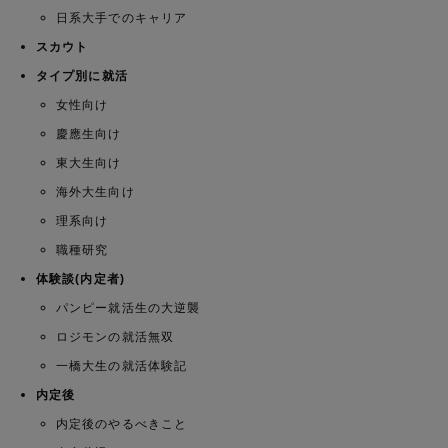
日系大手でのキャリア
スカウト
タイプ別に就活
女性向け
慶應生向け
東大生向け
海外大生向け
理系向け
職種研究
体験談(内定者)
パンピー就活生の大逆襲
ロジモンの就活無双
一橋大生の就活体験記
内定後
内定後のやるべきこと