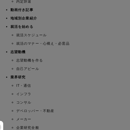
内定辞退
動画付き記事
地域別企業紹介
就活を始める
就活スケジュール
就活のマナー・心構え・必需品
志望動機
志望動機を作る
自己アピール
業界研究
IT・通信
インフラ
コンサル
デベロッパー・不動産
メーカー
企業研究全般