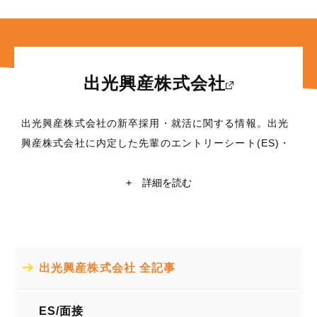
出光興産株式会社
出光興産株式会社の新卒採用・就活に関する情報。出光
興産株式会社に内定した先輩のエントリーシート(ES)・
面接対策など、これから就職活動を行う学生に役立つ情
報満載！東京大学・京都大学在籍の現役学生ライターに
+
詳細を読む
よる出光興産株式会社の企業研究や自己分析も掲載中。
出光興産株式会社の就活情報探すなら【レクミー】
所在地
出光興産株式会社 全記事
東京都千代田区丸の内3丁目1番1号
業種
ES/面接