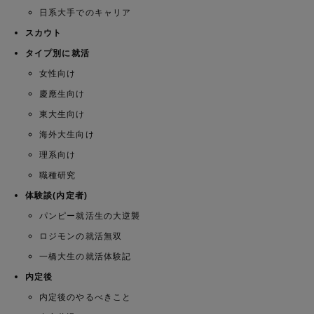
日系大手でのキャリア
スカウト
タイプ別に就活
女性向け
慶應生向け
東大生向け
海外大生向け
理系向け
職種研究
体験談(内定者)
パンピー就活生の大逆襲
ロジモンの就活無双
一橋大生の就活体験記
内定後
内定後のやるべきこと