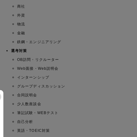
商社
外資
物流
金融
鉄鋼・エンジニアリング
選考対策
OB訪問・リクルーター
Web面接・Web説明会
インターンシップ
グループディスカッション
合同説明会
少人数座談会
筆記試験・WEBテスト
自己分析
英語・TOEIC対策