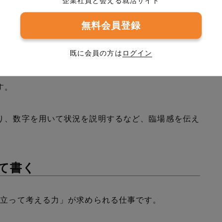
企業社員と会える就活サイト
すい内容にする
無料会員登録
既に会員の方は
ログイン
人がその場面を鮮明にイメージできるものです。
イザーなど第三者に内容を確認してもらい、わかりや
す。
り、数字を用いて状況を説明するなど、臨場感を伝え
えて書く
に立って考える力」が求められる仕事です。