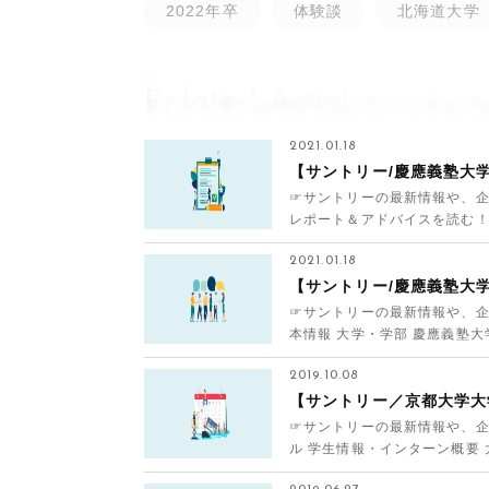
2022年卒
体験談
北海道大学
。
Related Articles
をしたら良いか分からないという方もで
2021.01.18
【サントリー/慶應義塾大
☞サントリーの最新情報や、企
レポート＆アドバイスを読む！ 
ジ上のフォームに...
2021.01.18
【サントリー/慶應義塾大
☞サントリーの最新情報や、企
本情報 大学・学部 慶應義塾大
会社 その他内...
2019.10.08
【サントリー／京都大学大
☞サントリーの最新情報や、企
ル 学生情報・インターン概要 
名 サントリー...