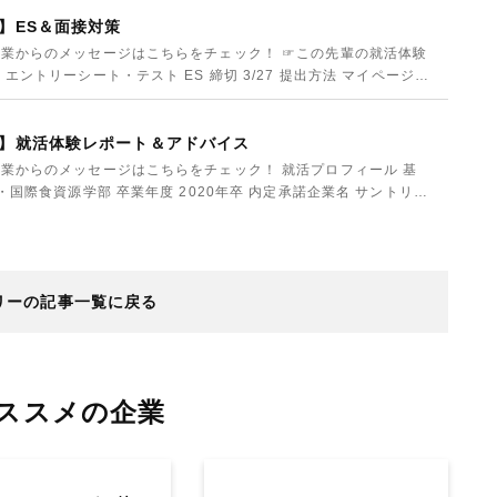
】ES＆面接対策
業からのメッセージはこちらをチェック！ ☞この先輩の就活体験
ントリーシート・テスト ES 締切 3/27 提出方法 マイページ上
】就活体験レポート＆アドバイス
業からのメッセージはこちらをチェック！ 就活プロフィール 基
・国際食資源学部 卒業年度 2020年卒 内定承諾企業名 サントリー
リーの記事一覧に戻る
ススメの企業