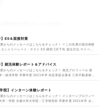
は最難関に位置するとされる日本。
学】ES＆面接対策
業からのメッセージはこちらをチェック！ ☞この先輩の就活体験
エントリーシート・テスト ES 締切 2月下旬 提出方法 マイペー
学】就活体験レポート＆アドバイス
業からのメッセージはこちらをチェック！ 就活プロフィール 基
学・経済学部 卒業年度 2021年卒 内定承諾企業名 三井不動産株式
学院】インターン体験レポート
業からのメッセージはこちらをチェック！ インターンプロフィー
大学・学部 京都大学大学院・工学研究科 卒業年度 2021年卒 企業