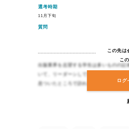
選考時期
11月下旬
質問
この先は
こ
出版業界を志望する学生は多いものの記
いて、リーダーシしていると、何かと周
ログ
息ついたところで訪れる「