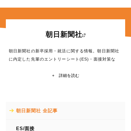
朝日新聞社
朝日新聞社の新卒採用・就活に関する情報。朝日新聞社
に内定した先輩のエントリーシート(ES)・面接対策な
ど、これから就職活動を行う学生に役立つ情報満載！東
京大学・京都大学在籍の現役学生ライターによる朝日新
+
詳細を読む
聞社の企業研究や自己分析も掲載中。朝日新聞社の就活
情報探すなら【ミキワメ】
所在地
朝日新聞社 全記事
東京都中央区築地5-3-2
業種
ES/面接