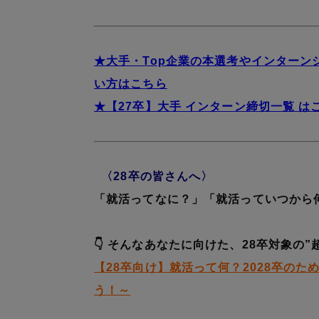
★大手・Top企業の本選考やインター
い方はこちら
★【27卒】大手 インターン締切一覧 は
〈28卒の皆さんへ〉
「就活ってなに？」「就活っていつから
👇 そんなあなたに向けた、28卒対象の”
【28卒向け】就活って何？2028卒のた
う！～