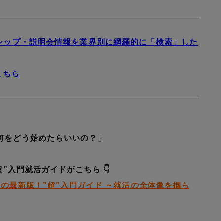
ンシップ・説明会情報を業界別に網羅的に「検索」した
こちら
何をどう始めたらいいの？」
超”入門就活ガイドがこちら 👇
めの最新版！”超”入門ガイド ～就活の全体像を掴も