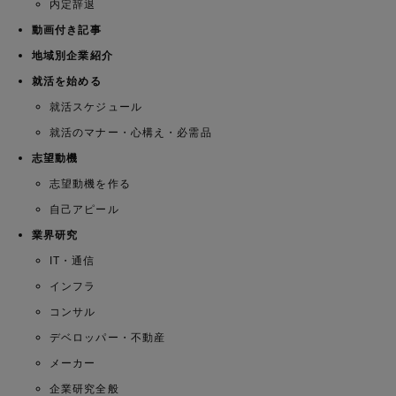
内定辞退
動画付き記事
地域別企業紹介
就活を始める
就活スケジュール
就活のマナー・心構え・必需品
志望動機
志望動機を作る
自己アピール
業界研究
IT・通信
インフラ
コンサル
デベロッパー・不動産
メーカー
企業研究全般