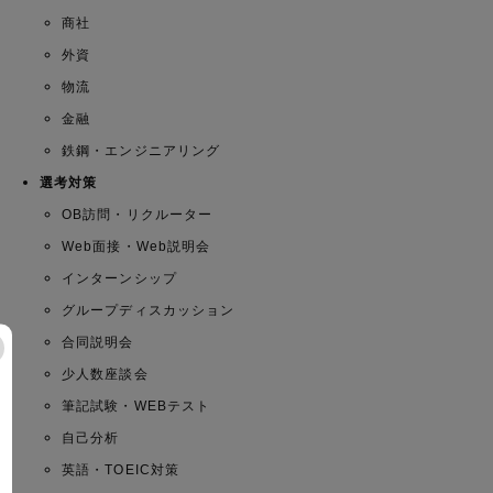
商社
外資
物流
金融
鉄鋼・エンジニアリング
選考対策
OB訪問・リクルーター
Web面接・Web説明会
インターンシップ
グループディスカッション
合同説明会
少人数座談会
筆記試験・WEBテスト
自己分析
英語・TOEIC対策