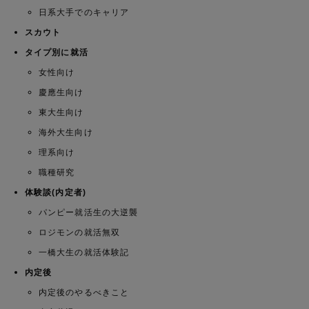
日系大手でのキャリア
スカウト
タイプ別に就活
女性向け
慶應生向け
東大生向け
海外大生向け
理系向け
職種研究
体験談(内定者)
パンピー就活生の大逆襲
ロジモンの就活無双
一橋大生の就活体験記
内定後
内定後のやるべきこと