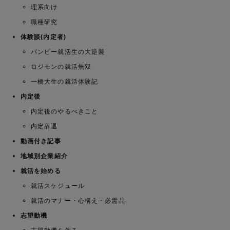
理系向け
職種研究
体験談(内定者)
パンピー就活生の大逆襲
ロジモンの就活無双
一橋大生の就活体験記
内定後
内定後のやるべきこと
内定辞退
動画付き記事
地域別企業紹介
就活を始める
就活スケジュール
就活のマナー・心構え・必需品
志望動機