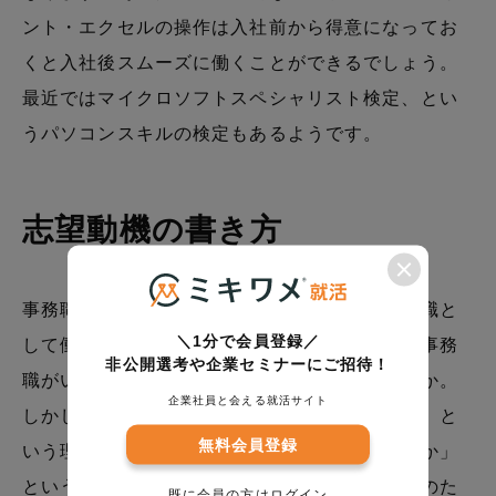
ント・エクセルの操作は入社前から得意になってお
くと入社後スムーズに働くことができるでしょう。
最近ではマイクロソフトスペシャリスト検定、とい
うパソコンスキルの検定もあるようです。
志望動機の書き方
事務職を目指す方の中には、「この企業の事務職と
＼1分で会員登録／
して働きたい」というよりは「企業はともあれ事務
非公開選考や企業セミナーにご招待！
職がいい」という方もいるのではないでしょうか。
企業社員と会える就活サイト
しかし、志望動機を書く際には「なぜ事務職か」と
無料会員登録
いう理由はもちろん。きちんと「なぜその企業か」
という理由も含めて書くようにしましょう。そのた
既に会員の方は
ログイン