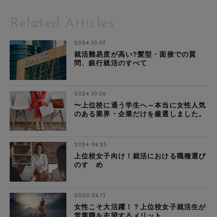
Related Articles
2024.10.07
就活難易度が高い?髪型・面接での質
問、銀行就活のすべて
2024.10.06
〜上位校に通う学生へ～本当に女性人気
のある業界・企業だけを厳選しました。
2024.09.25
上位校女子向け！就活における職種選び
のすゝめ
2020.06.13
女性こそ大活躍！？上位校女子就活生が
営業職を志望するメリット