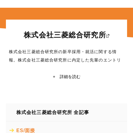
株式会社三菱総合研究所
株式会社三菱総合研究所の新卒採用・就活に関する情
報。株式会社三菱総合研究所に内定した先輩のエントリ
ーシート(ES)・面接対策など、これから就職活動を行う
学生に役立つ情報満載！東京大学・京都大学在籍の現役
+
詳細を読む
学生ライターによる株式会社三菱総合研究所の企業研究
や自己分析も掲載中。株式会社三菱総合研究所の就活情
報探すなら【レクミー】
株式会社三菱総合研究所 全記事
所在地
東京都千代田区永田町2丁目10番3号
ES/面接
業種