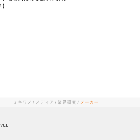
メ】
ミキワメ
メディア
業界研究
メーカー
VEL