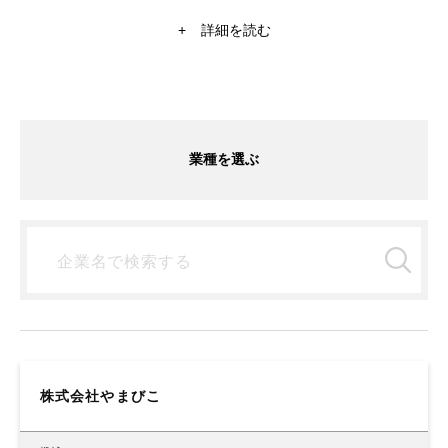
いくメディアです！日系大手企業や外資系企業から内定
をもらった現役学生ライターが、インターン体験から企
+
詳細を読む
業研究や自己分析まで就活に関することを記事にしてい
ます。商社、銀行、コンサルティングなど気になる記事
があれば、チェックしてみてください。就活情報探すな
ら【ミキワメ】
業種を選ぶ
株式会社やまびこ