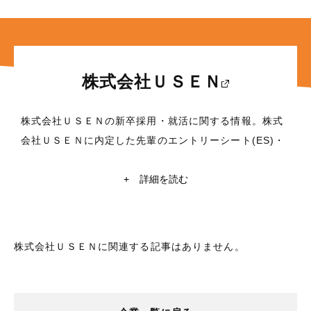
株式会社ＵＳＥＮ
株式会社ＵＳＥＮの新卒採用・就活に関する情報。株式
会社ＵＳＥＮに内定した先輩のエントリーシート(ES)・
面接対策など、これから就職活動を行う学生に役立つ情
報満載！東京大学・京都大学在籍の現役学生ライターに
+
詳細を読む
よる株式会社ＵＳＥＮの企業研究や自己分析も掲載中。
株式会社ＵＳＥＮの就活情報探すなら【レクミー】
所在地
株式会社ＵＳＥＮに関連する記事はありません。
東京都港区北青山3丁目1番2号
業種