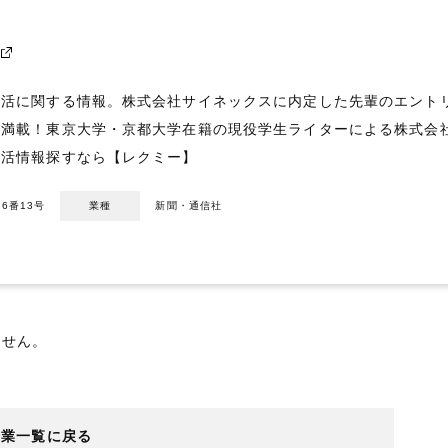
ス
活に関する情報。株式会社サイネックスに内定した先輩のエントリ
報満載！東京大学・京都大学在籍の現役学生ライターによる株式会
就活情報探すなら【レクミー】
6番13号
業種
新聞・通信社
ません。
企業一覧に戻る