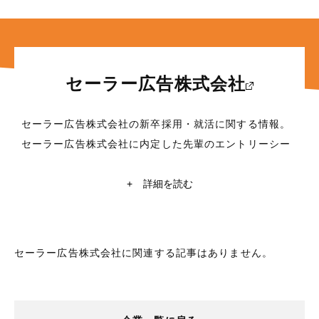
セーラー広告株式会社
セーラー広告株式会社の新卒採用・就活に関する情報。
セーラー広告株式会社に内定した先輩のエントリーシー
ト(ES)・面接対策など、これから就職活動を行う学生に
役立つ情報満載！東京大学・京都大学在籍の現役学生ラ
+
詳細を読む
イターによるセーラー広告株式会社の企業研究や自己分
析も掲載中。セーラー広告株式会社の就活情報探すなら
【レクミー】
セーラー広告株式会社に関連する記事はありません。
所在地
香川県高松市扇町2丁目7番20号
業種