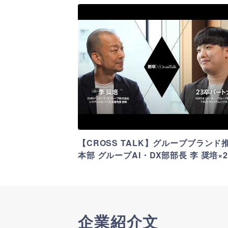
プレエントリ
企業
企業マ
フォローする
【CROSS TALK】グループブランド
本部 グループAI・DX部部長 李 奨培×2
年度入社パートナー
企業紹介文