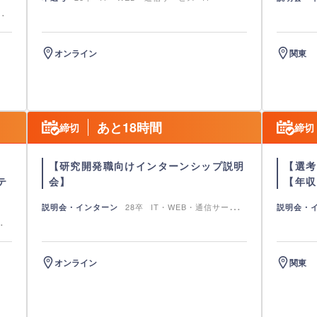
ス
IT
ビ
オンライン
関東
あと18時間
締切
締切
【研究開発職向けインターンシップ説明
【選考
テ
会】
【年収
28卒
IT・WEB・通信サービ
説明会・インターン
説明会・
ス
IT
ス
IT
ービ
オンライン
関東