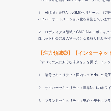
１．AI領域：天秤AI byGMOのリリース、1万
ハイパーオートメーション化を目指しています
２．ロボティクス領域：GMO AI＆ロボティ
ロボット社会普及の第一歩となる取り組みを推
【注力領域②】【インターネッ
「すべての人に安心な未来を」を掲げ、インタ
１．暗号セキュリティ：国内シェアNo.1の
２．サイバーセキュリティ：世界No.1のホワ
３．ブランドセキュリティ：安心・安全にブラ