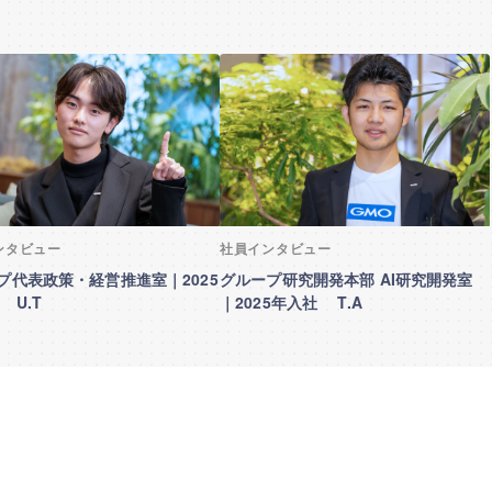
ンタビュー
社員インタビュー
プ代表政策・経営推進室｜2025
グループ研究開発本部 AI研究開発室
 U.T
｜2025年入社 T.A
プレエントリーとフォローとは？