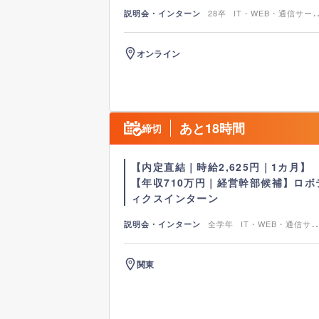
28卒
IT・WEB・通信サー
説明会・インターン
ス
IT
オンライン
あと18時間
締切
【内定直結｜時給2,625円｜1カ月】
【年収710万円｜経営幹部候補】ロボ
ィクスインターン
全学年
IT・WEB・通信サ
説明会・インターン
ス
IT
関東