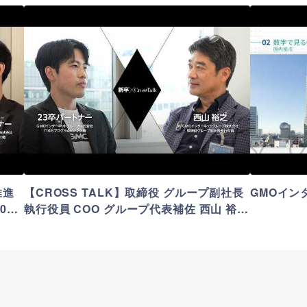
フォローするには
ログインが必要です
フォローしました！
プレエントリーが完了しました。
ーすると企業に個人情報が提供され、選考情報などが届くよ
プレエントリーボタン押下後、企業サイトに遷移する場合
フォローをするとフォローした企業からのイベント通知や、
フォローをするとフォローした企業の〆切通知や、
から一定期間内に案内がありますので、そちらをご参照くだ
イページ登録を完了させる必要がございますのでご注意く
特別オファーが届く可能性が高まります。
特別オファーが届く可能性が高まります。
と企業イベントの締切案内やリマインドメールなどが届くよ
興味のある企業を気軽にフォローしてみましょう！
OK
会員登録
ログイン
しばらくこのメッセージを表示しない
OK
推進
【CROSS TALK】取締役 グループ副社長
GMOイン
023
執行役員 COO グループ代表補佐 西山 裕之
× 2023年度入社パートナー