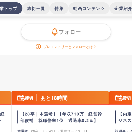
業トップ
締切一覧
特集
動画コンテンツ
企業紹
フォロー
プレエントリーとフォローとは？
あと18時間
締切
締切
｜経
【28卒｜本選考】【年収710万｜経営幹
【内定
ン
部候補｜就職倍率1位｜通過率0.2％】
ジネス
28卒
IT・WEB・通信サービス
IT
本選考
説明会・