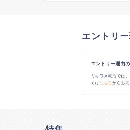
エントリー
エントリー理由
ミキワメ就活では、
くは
こちら
からお問
特集