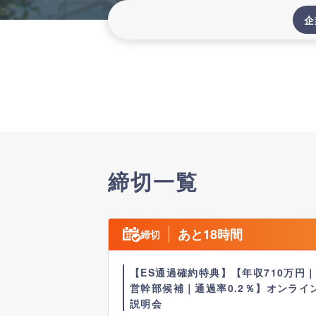
企
締切一覧
あと18時間
締切
【ES通過確約特典】【年収710万円
営幹部候補｜通過率0.2％】オンライ
説明会