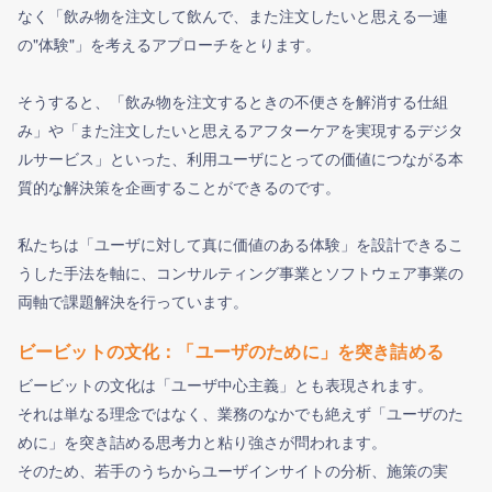
なく「飲み物を注文して飲んで、また注文したいと思える一連
の"体験"」を考えるアプローチをとります。
そうすると、「飲み物を注文するときの不便さを解消する仕組
み」や「また注文したいと思えるアフターケアを実現するデジタ
プレエントリーとフォローとは？
ルサービス」といった、利用ユーザにとっての価値につながる本
質的な解決策を企画することができるのです。
プレエントリーすると企業に個人情報が提供さ
フォローするには
フォローしました！
プレエントリーが完了しました。
れ、選考情報などが届くようになります。
ログインが必要です。
私たちは「ユーザに対して真に価値のある体験」を設計できるこ
プレエントリーボタン押下後、企業サイトに遷
フォローをするとフォローした企業の〆切通知
うした手法を軸に、コンサルティング事業とソフトウェア事業の
企業から一定期間内に案内がありますので
移する場合は
フォローをするとフォローした企業からのイベン
や、
両軸で課題解決を行っています。
企業マイページ登録を完了させる必要がござい
そちらをご参照ください。
ト通知や、
特別オファーが届く可能性が高まります。
ますのでご注意ください。
特別オファーが届く可能性が高まります。
興味のある企業を気軽にフォローしてみましょ
ビービットの文化：「ユーザのために」を突き詰める
フォローすると企業イベントの締切案内やリマ
う！
インドメールなどが届くようになります。
OK
ビービットの文化は「ユーザ中心主義」とも表現されます。
会員登録
ログイン
しばらくこのメッセージを表示しない
それは単なる理念ではなく、業務のなかでも絶えず「ユーザのた
めに」を突き詰める思考力と粘り強さが問われます。
OK
そのため、若手のうちからユーザインサイトの分析、施策の実