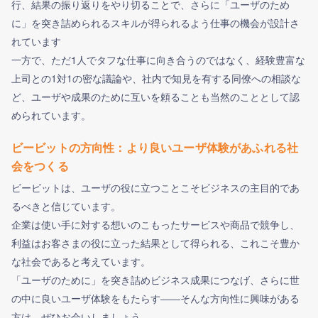
行、結果の振り返りをやり切ることで、さらに「ユーザのため
に」を突き詰められるスキルが得られるよう仕事の機会が設計さ
れています
一方で、ただ1人でタフな仕事に向き合うのではなく、経験豊富な
上司との1対1の密な議論や、社内で知見を有する同僚への相談な
ど、ユーザや成果のために互いを頼ることも当然のこととして認
められています。
ビービットの方向性：より良いユーザ体験があふれる社
会をつくる
ビービットは、ユーザの役に立つことこそビジネスの主目的であ
るべきと信じています。
企業は使い手に対する想いのこもったサービスや商品で競争し、
利益はお客さまの役に立った結果として得られる、これこそ豊か
な社会であると考えています。
「ユーザのために」を突き詰めビジネス成果につなげ、さらに世
の中に良いユーザ体験をもたらす――そんな方向性に興味がある
方は、ぜひお会いしましょう。