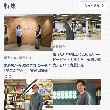
特集
もっと見る
社員紹介
優れたUXを社会に広めたい──
新卒 / 第二新卒向け
ビービットを変えた「規模の拡
大」という意思決定
未経験からUXのプロに──新卒
/ 第二新卒向け「実践型研修」
とは