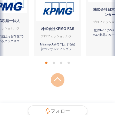
株式会社日本
ンタ
MG税理士法人
プロフェッショ
ーム
ェッショナルファ
株式会社KPMG FAS
世界No.1のM
ーム
M&A業界のリ
プロフェッショナルファ
“選ばれる存在”で
カンパニ
ーム
けるタックスコン
M&amp;Aを専門とする経
ィングファーム
営コンサルティングファ
ーム
フォロー