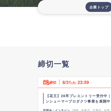
企業トップ
締切一覧
8/31
23:59
締切
(月)
【花王】28卒プレエントリー受付中
ンシューマープロダクツ事業を展開中
28卒
化粧品
日用品
化学
説明会・インターン