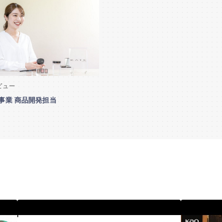
フォローするには
ログインが必要です
フォローしました！
プレエントリーが完了しました。
ーすると企業に個人情報が提供され、選考情報などが届くよ
プレエントリーボタン押下後、企業サイトに遷移する場合
フォローをするとフォローした企業からのイベント通知や、
フォローをするとフォローした企業の〆切通知や、
イページ登録を完了させる必要がございますのでご注意く
特別オファーが届く可能性が高まります。
特別オファーが届く可能性が高まります。
と企業イベントの締切案内やリマインドメールなどが届くよ
興味のある企業を気軽にフォローしてみましょう！
OK
会員登録
ログイン
しばらくこのメッセージを表示しない
OK
ビュー
事業 商品開発担当