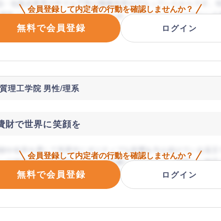
品・化粧品業界の中でもIT系の職種採用を行なっていたからです。
会員登録して内定者の行動を
確認しませんか？
環境づくりをしたいと思っていたため、社内エンジニアを中心に企
無料で会員登録
け身近にある製品に関わりたいと思っていて、上記2つの条件を満
ログイン
た。
質理工学院 男性/理系
費財で世界に笑顔を
財や化学を通して世界中にポジティブな影響を与え続けている花王
会員登録して内定者の行動を
確認しませんか？
いの提供で人々を笑顔にするため応募いたしました。開発から物流
無料で会員登録
減を実現し、新商品開発への追加投資及びお客様に信頼し続けても
ログイン
ったためです。