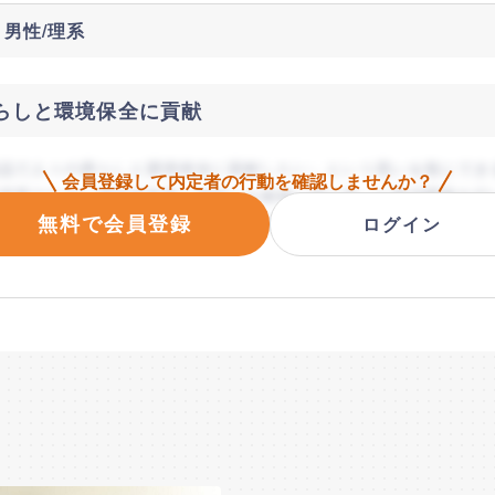
 男性/理系
らしと環境保全に貢献
品で人々の暮らしと環境保全に貢献したい」という思いを形にでき
会員登録して内定者の行動を
確認しませんか？
発展のために環境低負荷と同時にお客様に寄り添った製品開発を行
無料で会員登録
、貴社のお客様のニーズ敏感に察知する洞察力を生かした消費者起
ログイン
融合を行う花王の高度な研究開発及び組織運営に興味を持った。
プレエントリーとフォローとは？