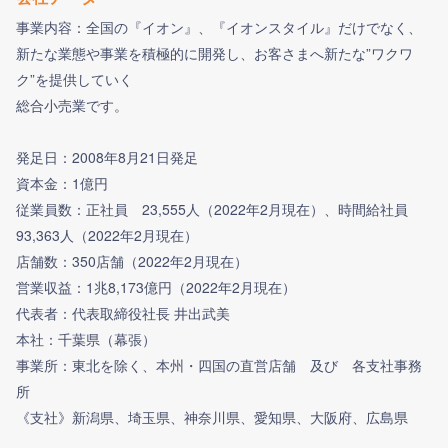
事業内容：全国の『イオン』、『イオンスタイル』だけでなく、
新たな業態や事業を積極的に開発し、お客さまへ新たな”ワクワ
ク”を提供していく
総合小売業です。
発足日：2008年8月21日発足
資本金：1億円
従業員数：正社員 23,555人（2022年2月現在）、時間給社員
93,363人（2022年2月現在）
店舗数：350店舗（2022年2月現在）
営業収益：1兆8,173億円（2022年2月現在）
代表者：代表取締役社長 井出武美
本社：千葉県（幕張）
事業所：東北を除く、本州・四国の直営店舗 及び 各支社事務
プレエントリーとフォローとは？
所
《支社》新潟県、埼玉県、神奈川県、愛知県、大阪府、広島県
プレエントリーすると企業に個人情報が提供さ
フォローするには
フォローしました！
れ、選考情報などが届くようになります。