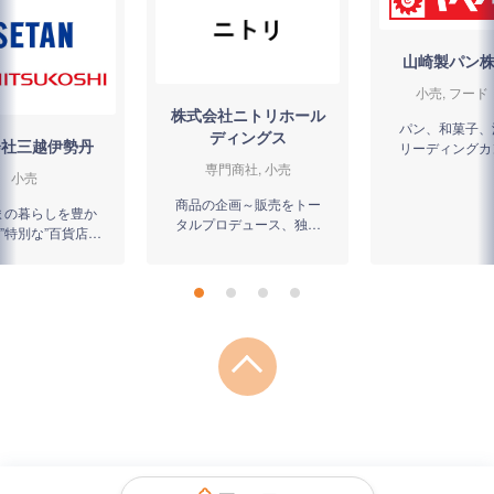
山崎製パン
小売, フード
株式会社ニトリホール
パン、和菓子、
ディングス
会社三越伊勢丹
リーディングカ
専門商社, 小売
小売
商品の企画～販売をトー
まの暮らしを豊か
タルプロデュース、独自
”特別な”百貨店を
の「製造物流IT小売業」
した小売グループ