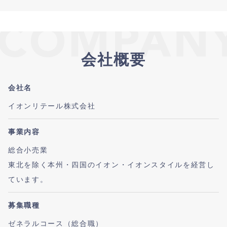
ログインが必要です。
プレエントリーが完了しました。
プレエントリーボタン押下後、企業サイトに遷
フォローをするとフォローした企業の〆切通知
移する場合は
フォローをするとフォローした企業からのイベン
や、
企業マイページ登録を完了させる必要がござい
ト通知や、
特別オファーが届く可能性が高まります。
ますのでご注意ください。
特別オファーが届く可能性が高まります。
興味のある企業を気軽にフォローしてみましょ
会社概要
フォローすると企業イベントの締切案内やリマ
OK
う！
インドメールなどが届くようになります。
会員登録
ログイン
しばらくこのメッセージを表示しない
会社名
OK
イオンリテール株式会社
事業内容
総合小売業
東北を除く本州・四国のイオン・イオンスタイルを経営し
ています。
募集職種
ゼネラルコース（総合職）