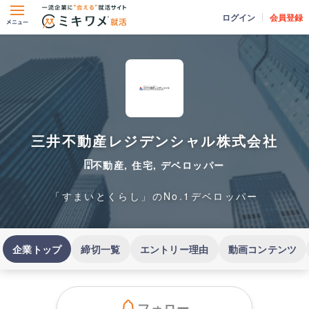
ログイン
会員登録
三井不動産レジデンシャル株式会社
不動産, 住宅, デベロッパー
「すまいとくらし」のNo.1デベロッパー
企業トップ
締切一覧
エントリー理由
動画コンテンツ
フォロー