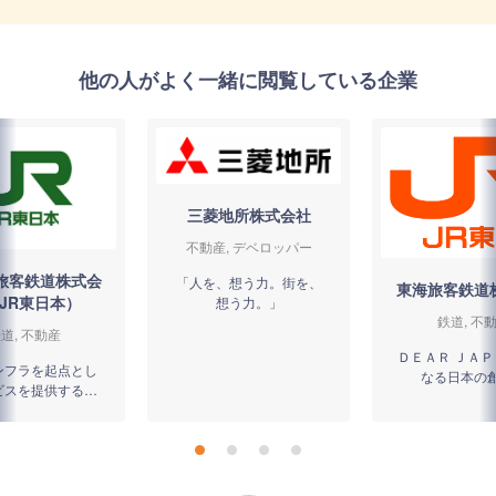
他の人がよく一緒に閲覧している企業
三菱地所株式会社
不動産, デベロッパー
旅客鉄道株式会
「人を、想う力。街を、
東海旅客鉄道
JR東日本）
想う力。」
鉄道, 不
道, 不動産
ＤＥＡＲ ＪＡＰ
ンフラを起点とし
なる日本の
ビスを提供する企
業