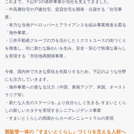
これまで、下記3つの基幹事業が当社を支えてきました。
・中高層住宅や戸建住宅、賃貸住宅を開発・分譲する「住宅事
業」
・有力な当地デベロッパーとアライアンスを組み事業推進を図る
「海外事業」
・三井不動産グループの力を活かしたミクストユースの街づくり
を推進し、街に新たな賑わいを生み、安全・安心で快適な暮らし
を実現する「市街地再開発事業」
今後、国内外で大きな変化を先取りするため、下記のような分野
にも注力していきます。
・海外事業への更なる注力（中国、東南アジア、米国、オースト
ラリア等）
・新たな人生のステージを､より自分らしく生きる､すまいとくら
しの新しいカタチを実現するシニアレジデンス事業
・すまいとくらしの両面からカーボンニュートラルの実現
製販管一体の「すまいとくらし」づくりを支える人材へ