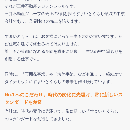
それが三井不動産レジデンシャルです。
プレエントリーすると企業に個人情報が提供さ
フォローするには
三井不動産グループの売上の3割を担うすまいとくらし領域の中核
フォローしました！
プレエントリーが完了しました。
れ、選考情報などが届くようになります。
ログインが必要です。
会社であり、業界No.1の売上を誇ります。
プレエントリーボタン押下後、企業サイトに遷
フォローをするとフォローした企業の〆切通知
企業から一定期間内に案内がありますので
移する場合は
フォローをするとフォローした企業からのイベン
や、
すまいとくらしは、お客様にとって一生もののお買い物です。た
企業マイページ登録を完了させる必要がござい
そちらをご参照ください。
ト通知や、
特別オファーが届く可能性が高まります。
だ住宅を建てて終わるのではありません。
ますのでご注意ください。
特別オファーが届く可能性が高まります。
興味のある企業を気軽にフォローしてみましょ
フォローすると企業イベントの締切案内やリマ
誰しもが笑顔になれる空間を繊細に想像し、生活の中で温もりを
う！
インドメールなどが届くようになります。
OK
創造する仕事です。
会員登録
ログイン
しばらくこのメッセージを表示しない
同時に、「再開発事業」や「海外事業」なども通じて、繊細かつ
OK
ダイナミックにすまいとくらしの未来を作り続けています。
No.1へのこだわり。時代の変化に先駆け、常に新しいス
タンダードを創造
当社は、時代の変化に先駆けて、常に新しい「すまいとくらし」
のスタンダードを創造してきました。