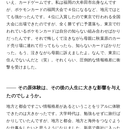
いえ、カードゲームです。私は福岡の大牟田市出身なんです
が、ポケモンカードの福岡大会で４位になるなど、地元ではと
ても強かったんです。４位に入賞したので東京で行われる全国
大会に出場できたのですが、全く勝てずに予選落ち。東京で行
われているポケモンカードは自分の知らない組み合わせばかり
だったんです。それで悔しくて泣きながら母親に秋葉原のカー
ド売り場に連れて行ってもらったら、知らないカードばかりだ
った。もう、泣きながら母親に訴えましたよ。なんで、東京に
住んでないんだと（笑）。それくらい、圧倒的な情報格差に衝
撃を受けました。
その原体験は、その後の人生に大きな影響を与え
たのでしょうか。
地方と都会ですごい情報格差があるということをリアルに体験
できたのは大きかったです。大学時代は、勉強もせずに旅行ば
かりしていたんですが、地方と都会、地方と海外をつなぐよう
な仕事をしたいと思うようになりました。新卒で商社に入った