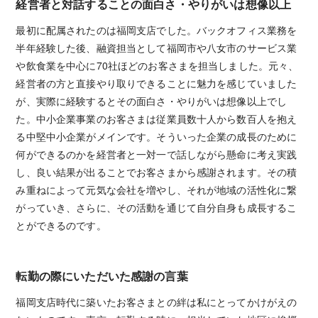
経営者と対話することの面白さ・やりがいは想像以上
最初に配属されたのは福岡支店でした。バックオフィス業務を
半年経験した後、融資担当として福岡市や八女市のサービス業
や飲食業を中心に70社ほどのお客さまを担当しました。元々、
経営者の方と直接やり取りできることに魅力を感じていました
が、実際に経験するとその面白さ・やりがいは想像以上でし
た。中小企業事業のお客さまは従業員数十人から数百人を抱え
る中堅中小企業がメインです。そういった企業の成長のために
何ができるのかを経営者と一対一で話しながら懸命に考え実践
し、良い結果が出ることでお客さまから感謝されます。その積
み重ねによって元気な会社を増やし、それが地域の活性化に繋
がっていき、さらに、その活動を通じて自分自身も成長するこ
とができるのです。
転勤の際にいただいた感謝の言葉
福岡支店時代に築いたお客さまとの絆は私にとってかけがえの