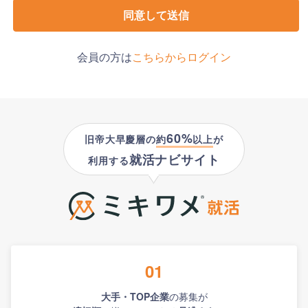
同意して送信
会員の方は
こちらからログイン
60%
旧帝大早慶層の
約
以上
が
就活ナビサイト
利用する
01
大手・TOP企業
の募集が