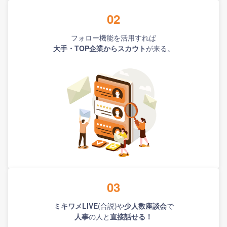
02
フォロー機能を活用すれば
大手・TOP企業からスカウト
が来る。
03
ミキワメLIVE
(合説)や
少人数座談会
で
人事
の人と
直接話せる！